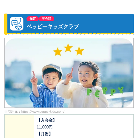
知育
英会話
ペッピーキッズクラブ
※引用元：
https://www.peppy-kids.com/
【入会金】
11,000円
【月謝】