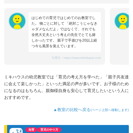
はじめての育児ではじめてのお教室でし
た。 物ごとに対して 「絶対こうじゃなき
ゃダメなんだよ」ではなくて、それでも
全然大丈夫という考えの先生でとても嬉
しかったです。 親子で手遊びを20以上経
つ今も風景を覚えています。
引用元：
https://www.mhkidspal.com/
ミキハウスの幼児教室では「育児の考え方を学べた」「親子共友達
に会えて楽しかった」といった満足の声が多いです。お子様のため
になるのはもちろん、親御様自身も安心して育児したいという人に
おすすめです。
▲教室の比較へ戻る
(ページ上部へ移動します)
知育
育児のやり方