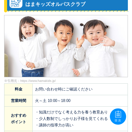
はまキッズオルパスクラブ
※引用元：
https://www.hamakids.jp/
料金
お問い合わせ時にご確認ください
営業時間
火～土 10:00～18:00
・知識だけでなく考える力を養う教育あり
おすすめ
・少人数制でしっかりお子様を見てくれる
目次
ポイント
・講師の指導力が高い