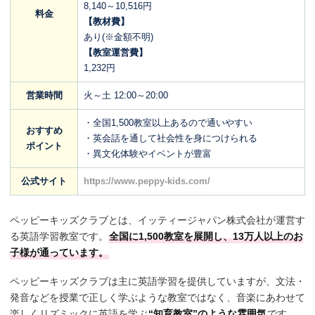
8,140～10,516円
料金
【教材費】
あり(※金額不明)
【教室運営費】
1,232円
営業時間
火～土 12:00～20:00
・全国1,500教室以上あるので通いやすい
おすすめ
・英会話を通して社会性を身につけられる
ポイント
・異文化体験やイベントが豊富
公式サイト
https://www.peppy-kids.com/
ペッピーキッズクラブとは、イッティージャパン株式会社が運営す
る英語学習教室です。
全国に1,500教室を展開し、13万人以上のお
子様が通っています。
ペッピーキッズクラブは主に英語学習を提供していますが、文法・
発音などを授業で正しく学ぶような教室ではなく、音楽にあわせて
楽しくリズミックに英語を学ぶ
“知育教室”のような雰囲気
です。