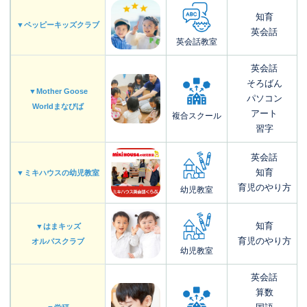
知育
▼ペッピーキッズクラブ
英会話
英会話教室
英会話
そろばん
▼Mother Goose
パソコン
Worldまなびば
アート
複合スクール
習字
英会話
知育
▼ミキハウスの幼児教室
育児のやり方
幼児教室
知育
▼はまキッズ
育児のやり方
オルパスクラブ
幼児教室
英会話
算数