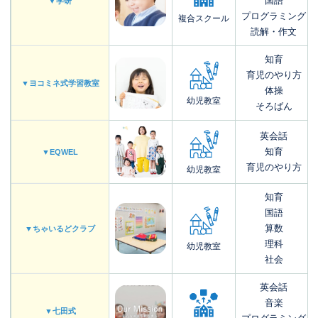
国語
▼学研
プログラミング
複合スクール
読解・作文
知育
育児のやり方
▼ヨコミネ式学習教室
体操
幼児教室
そろばん
英会話
知育
▼EQWEL
育児のやり方
幼児教室
知育
国語
算数
▼ちゃいるどクラブ
理科
幼児教室
社会
英会話
音楽
▼七田式