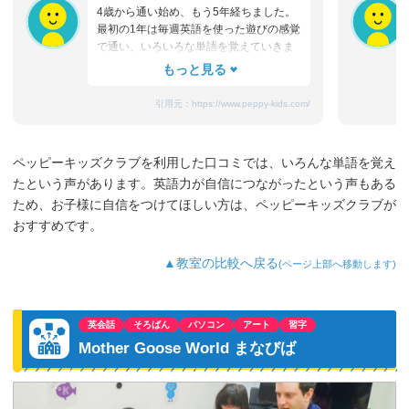
名古屋市西区那古野1丁目14-18 209号室
4歳から通い始め、もう5年経ちました。
最初の1年は毎週英語を使った遊びの感覚
比良味鋺教室
で通い、いろいろな単語を覚えていきま
した。2年～3年後は妹に先生の真似をし
名古屋市西区比良3-63 アーバンライトビル1F
て英語を教え始め、お風呂の中でアルフ
ァベットを2人で大きな声で復唱していま
引用元：
https://www.peppy-kids.com/
千種教室
した。同時にTECS検定も受け始め、A判
定の喜びを感じつつ、今年から文法コー
スも自主的に行きたいと言ってきたので
名古屋市千種区千種2丁目6-16
ペッピーキッズクラブを利用した口コミでは、いろんな単語を覚え
通っています。習い事で英語・習字・ス
たという声があります。英語力が自信につながったという声もある
イミングに通っているので『部活動が始
アオキスーパー千代が丘教室
まったらどれか辞める?』と娘に聞くと
ため、お子様に自信をつけてほしい方は、ペッピーキッズクラブが
『英語は通う!』と言ってきました。英語
名古屋市千種区千代が丘5-50 アオキスーパー千代が丘
おすすめです。
が好き⇒得意⇒活かせるという様にこれ
からも成長して欲しいと思います。
ヨシヅヤ太平通り第2教室
▲教室の比較へ戻る
(ページ上部へ移動します)
名古屋市中川区宮脇町2ー11 ヨシヅヤ太平通り店3階
英会話
そろばん
パソコン
アート
習字
ヨシヅヤ太平通り教室
Mother Goose World まなびば
名古屋市中川区宮脇町2−11 ヨシヅヤ太平通り店3階
フィールアイアイプラザ教室