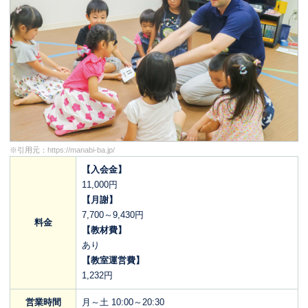
名古屋市中川区野田1-250 フィール アイアイプラザ 2階
中村教室
名古屋市中村区東宿町2-120 第五豊栄マンション1号室
天白植田教室
名古屋市天白区井口1-604 メゾンクロード 102
※引用元：
https://manabi-ba.jp/
大曽根教室
【入会金】
名古屋市東区矢田1-3-9 ダイアパレス大曽根102
11,000円
【月謝】
南区笠寺教室
7,700～9,430円
料金
【教材費】
名古屋市南区扇田町36 相互ビル 202
あり
【教室運営費】
南区道徳教室
1,232円
名古屋市南区道徳通三丁目16番 タケセイハイツ道徳1階1号室
営業時間
月～土 10:00～20:30