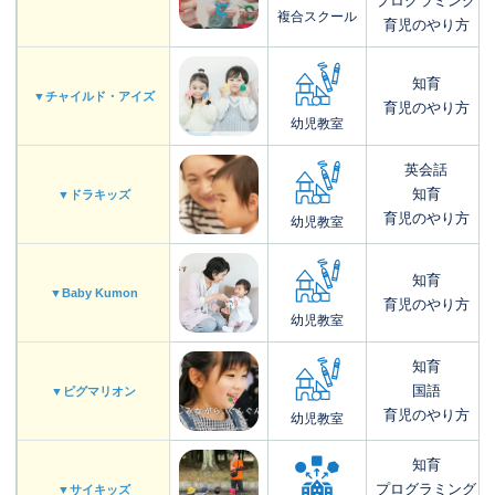
プログラミング
複合スクール
育児のやり方
知育
▼チャイルド・アイズ
育児のやり方
幼児教室
英会話
知育
▼ドラキッズ
育児のやり方
幼児教室
知育
▼Baby Kumon
育児のやり方
幼児教室
知育
国語
▼ピグマリオン
育児のやり方
幼児教室
知育
プログラミング
▼サイキッズ