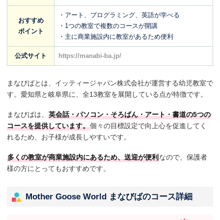
アピタ名古屋北教室
・アート、プログラミング、英語が学べる
おすすめ
名古屋市北区辻町9-1 アピタ名古屋北
・1つの教室で複数のコースが開講
ポイント
・主に商業施設内に教室があるため便利
第2アピタ名古屋北教室
公式サイト
https://manabi-ba.jp/
名古屋市北区辻町9-1 アピタ名古屋北
イオンメイトピア教室
まなびばとは、イッティージャパン株式会社が運営する幼児教室で
す。愛知県と岐阜県に、全13教室を展開している点が特徴です。
名古屋市名東区高間町501-1 イオンメイトピア2階
まなびばは、
英会話・パソコン・そろばん・アート・書道の5つの
名東北教室
コースを提供しています。
個々の目標設定で向上心を促進してく
れるため、お子様が成長しやすいです。
名古屋市名東区猪子石2-502 ユタカビル1F
多くの教室が商業施設内にあるため、送迎が便利
なので、保護者
緑教室
様の方にとってもおすすめです。
名古屋市緑区池上台3-20 サンヴェール池上台1階B号室
Mother Goose World まなびばのコース詳細
アピタ緑教室
名古屋市緑区徳重2-201