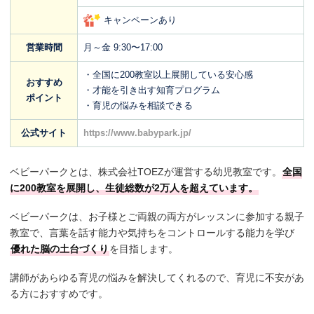
キャンペーンあり
営業時間
月～金 9:30〜17:00
・全国に200教室以上展開している安心感
おすすめ
・才能を引き出す知育プログラム
ポイント
・育児の悩みを相談できる
公式サイト
https://www.babypark.jp/
ベビーパークとは、株式会社TOEZが運営する幼児教室です。
全国
に200教室を展開し、生徒総数が2万人を超えています。
ベビーパークは、お子様とご両親の両方がレッスンに参加する親子
教室で、言葉を話す能力や気持ちをコントロールする能力を学び
優れた脳の土台づくり
を目指します。
講師があらゆる育児の悩みを解決してくれるので、育児に不安があ
る方におすすめです。