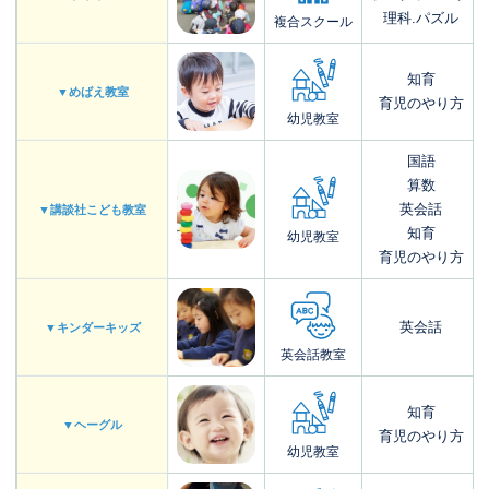
理科.パズル
複合スクール
知育
▼めばえ教室
育児のやり方
幼児教室
国語
算数
英会話
▼講談社こども教室
知育
幼児教室
育児のやり方
英会話
▼キンダーキッズ
英会話教室
知育
▼ヘーグル
育児のやり方
幼児教室