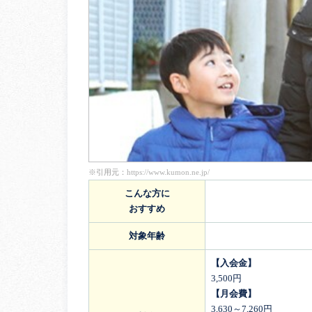
※引用元：
https://www.kumon.ne.jp/
こんな方に
おすすめ
対象年齢
【入会金】
3,500円
【月会費】
3,630～7,260円