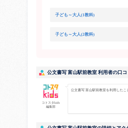
子ども～大人(1教科)
子ども～大人(2教科)
公文書写 富山駅前教室 利用者の口コ
公文書写 富山駅前教室を利用したこ
コトスタkids
編集部