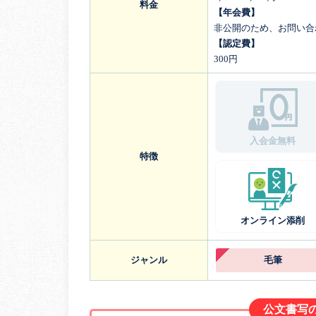
料金
【年会費】
非公開のため、お問い合
【認定費】
300円
入会金無料
特徴
オンライン添削
ジャンル
毛筆
公文書写