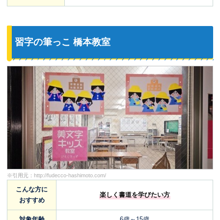
習字の筆っこ 橋本教室
※引用元：
http://fudecco-hashimoto.com/
こんな方に
楽しく書道を学びたい方
おすすめ
対象年齢
6歳～15歳