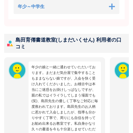
年少～中学生
島田育僊書道教室(しまだいくせん) 利用者の口
コミ
年少の娘と一緒に通わせていただいてお
ります。まだまだ気分屋で集中すること
もままならない娘ですが、入会を快く受
け入れてくださいました。お稽古中は本
当にご迷惑をお掛けしっぱなしですが、
親の私ではイライラしてしまう場面でも
(笑)、島田先生の優しく丁寧なご対応に毎
度救われております。島田先生のお人柄
に惹かれて入会しましたが、指導も分か
りやすく丁寧で、周りにも自信を持って
お勧め出来るお教室です。私自身かなり
久々の書道を今も十分楽しませていただ