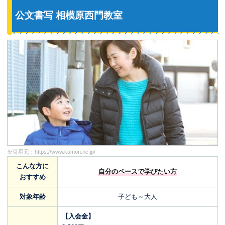
公文書写 相模原西門教室
※引用元：
https://www.kumon.ne.jp/
こんな方に
自分のペースで学びたい方
おすすめ
対象年齢
子ども～大人
【入会金】