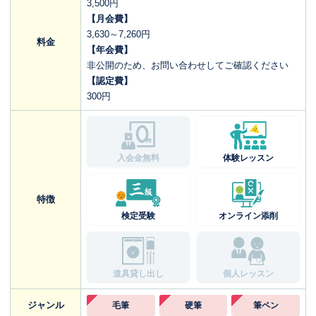
3,500円
【月会費】
3,630～7,260円
料金
【年会費】
非公開のため、お問い合わせしてご確認ください
【認定費】
300円
入会金無料
体験レッスン
特徴
検定受験
オンライン添削
道具貸し出し
個人レッスン
ジャンル
毛筆
硬筆
筆ペン