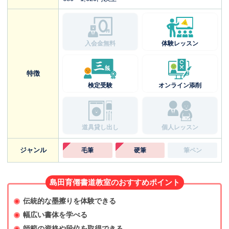
入会金無料
体験レッスン
特徴
検定受験
オンライン添削
道具貸し出し
個人レッスン
ジャンル
毛筆
硬筆
筆ペン
島田育僊書道教室のおすすめポイント
伝統的な墨擦りを体験できる
幅広い書体を学べる
師範の資格や段位を取得できる