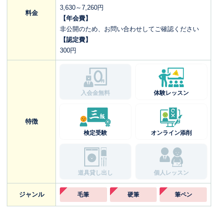
3,630～7,260円
料金
【年会費】
非公開のため、お問い合わせしてご確認ください
【認定費】
300円
入会金無料
体験レッスン
特徴
検定受験
オンライン添削
道具貸し出し
個人レッスン
ジャンル
毛筆
硬筆
筆ペン