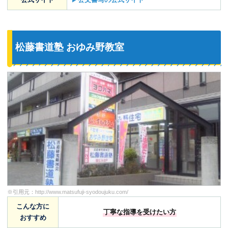
松藤書道塾 おゆみ野教室
※引用元：
http://www.matsufuji-syodoujuku.com/
こんな方に
丁寧な指導を受けたい方
おすすめ