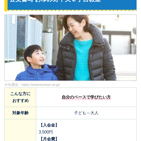
※引用元：
https://www.kumon.ne.jp/
こんな方に
自分のペースで学びたい方
おすすめ
対象年齢
子ども～大人
【入会金】
3,500円
【月会費】