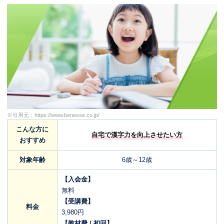
※引用元：
https://www.benesse.co.jp/
こんな方に
自宅で漢字力を向上させたい方
おすすめ
対象年齢
6歳～12歳
【入会金】
無料
【受講費】
料金
3,980円
【教材費 / 初回】