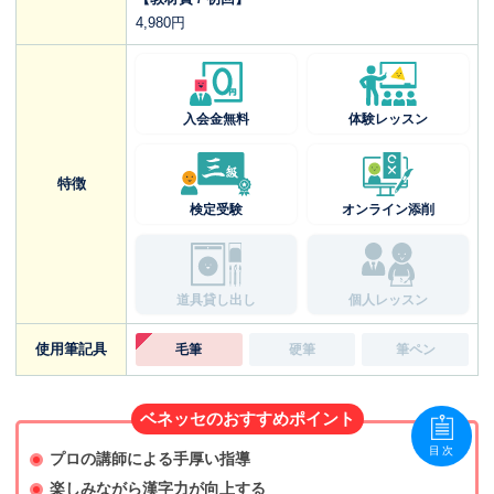
4,980円
入会金無料
体験レッスン
特徴
検定受験
オンライン添削
道具貸し出し
個人レッスン
使用筆記具
毛筆
硬筆
筆ペン
ベネッセのおすすめポイント
目次
プロの講師による手厚い指導
楽しみながら漢字力が向上する