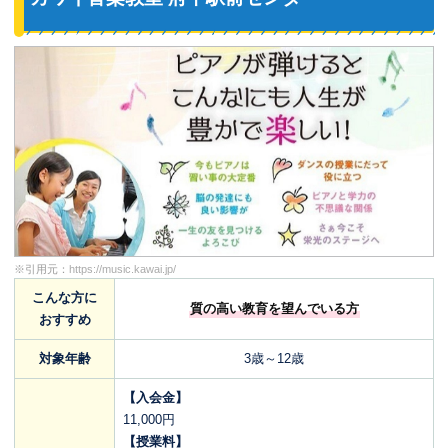
※引用元：
https://music.kawai.jp/
こんな方に
質の高い教育を望んでいる方
おすすめ
対象年齢
3歳～12歳
【入会金】
11,000円
【授業料】