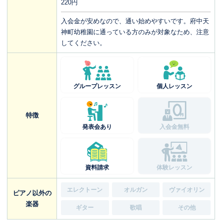
220円
入会金が安めなので、通い始めやすいです。府中天
神町幼稚園に通っている方のみが対象なため、注意
してください。
グループレッスン
個人レッスン
特徴
発表会あり
入会金無料
資料請求
体験レッスン
エレクトーン
オルガン
ヴァイオリン
ピアノ以外の
楽器
ギター
歌唱
その他