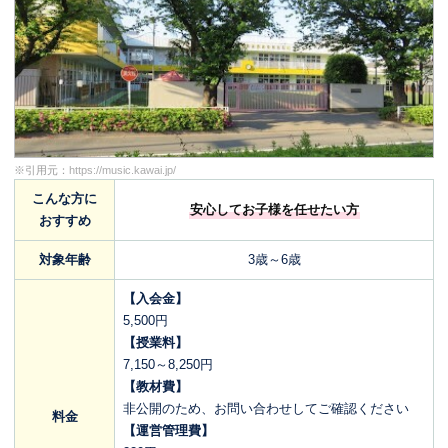
※引用元：
https://music.kawai.jp/
こんな方に
安心してお子様を任せたい方
おすすめ
対象年齢
3歳～6歳
【入会金】
5,500円
【授業料】
7,150～8,250円
【教材費】
非公開のため、お問い合わせしてご確認ください
料金
【運営管理費】