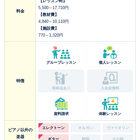
【レッスン料】
5,500～17,710円
料金
【教材費】
4,840～10,110円
【施設費】
770～1,320円
グループレッスン
個人レッスン
特徴
発表会あり
入会金無料
資料請求
体験レッスン
エレクトーン
オルガン
ヴァイオリン
ピアノ以外の
楽器
ギター
歌唱
その他