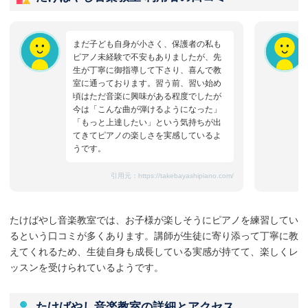
まだ子ども自身が小さく、保護者の私も
ピアノ未経験で不安もありましたが、先
生が丁寧に御指導して下さり、喜んで教
室に通っております。習う前、習い始め
頃はただ音楽に興味がある程度でしたが
今は「こんな曲が弾けるようになった」
「もっと上達したい」という気持ちが出
てきてピアノの楽しさを実感しているよ
うです。
引用元：
https://takebayashipiano.com/
たけばやし音楽教室では、お子様が楽しそうにピアノを練習してい
るという口コミが多くあります。講師が生徒に寄り添って丁寧に教
えてくれるため、生徒自身も成長している実感が持てて、楽しくレ
ッスンを受けられているようです。
たけばやし音楽教室の詳細とアクセス