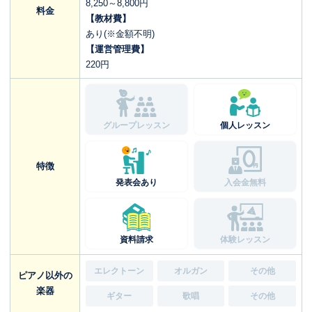
8,250～8,800円
料金
【教材費】
あり(※金額不明)
【運営管理費】
220円
グループレッスン
個人レッスン
特徴
発表会あり
入会金無料
資料請求
体験レッスン
エレクトーン
オルガン
その他
ピアノ以外の
楽器
ギター
歌唱
その他