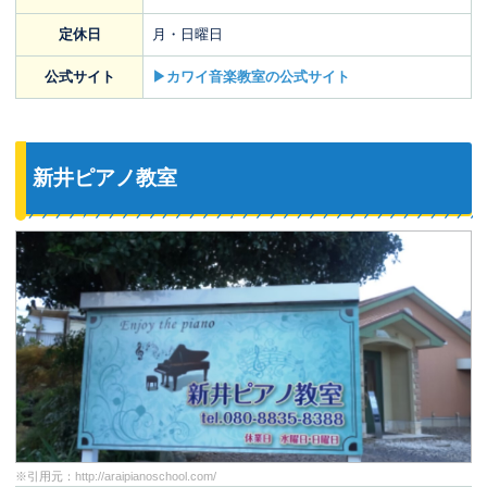
定休日
月・日曜日
公式サイト
▶カワイ音楽教室の公式サイト
新井ピアノ教室
※引用元：
http://araipianoschool.com/