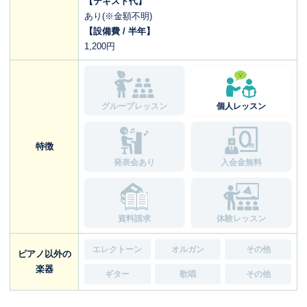
【テキスト代】
あり(※金額不明)
【設備費 / 半年】
1,200円
グループレッスン
個人レッスン
特徴
発表会あり
入会金無料
資料請求
体験レッスン
エレクトーン
オルガン
その他
ピアノ以外の
楽器
ギター
歌唱
その他