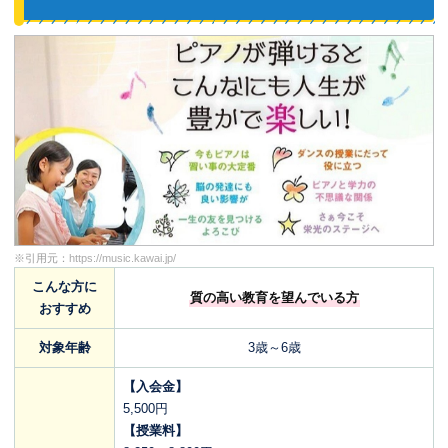
※引用元：
https://music.kawai.jp/
こんな方に
質の高い教育を望んでいる方
おすすめ
対象年齢
3歳～6歳
【入会金】
5,500円
【授業料】