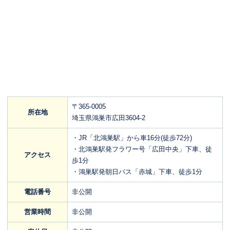
〒365-0005
所在地
埼玉県鴻巣市広田3604-2
・JR「北鴻巣駅」から車16分(徒歩72分)
・北鴻巣駅発フラワー号「広田中央」下車、徒
アクセス
歩1分
・鴻巣駅発朝日バス「赤城​」下車、徒歩1分​
電話番号
非公開
営業時間
非公開