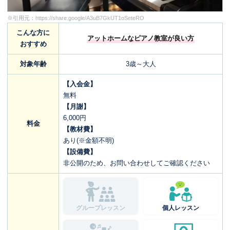
※引用元：
https://share.google/A3uB7GkUT1oSeteRO
こんな方に
アットホームなピアノ教室が良い方
おすすめ
対象年齢
3歳～大人
【入会金】
無料
【月謝】
6,000円
料金
【教材費】
あり(※金額不明)
【設備費】
非公開のため、お問い合わせしてご確認ください
グループレッスン
個人レッスン