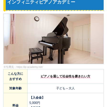
インフィニティピアノアカデミー
※引用元：
https://ip-academy.net/
こんな方に
ピアノを通して社会性を磨きたい方
おすすめ
対象年齢
子ども～大人
【入会金】
5,000円
料金