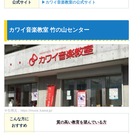
公式サイト
▶カワイ音楽教室の公式サイト
カワイ音楽教室 竹の山センター
※引用元：
https://music.kawai.jp/
こんな方に
質の高い教育を望んでいる方
おすすめ