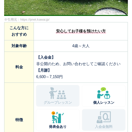
※引用元：
https://pnet.kawai.jp/
こんな方に
安心してお子様を預けたい方
おすすめ
対象年齢
4歳～大人
【入会金】
非公開のため、お問い合わせしてご確認ください
料金
【月謝】
6,600～7,150円
グループレッスン
個人レッスン
特徴
発表会あり
入会金無料