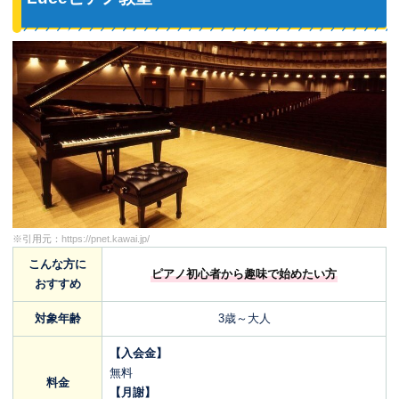
※引用元：
https://pnet.kawai.jp/
こんな方に
ピアノ初心者から趣味で始めたい方
おすすめ
対象年齢
3歳～大人
【入会金】
無料
料金
【月謝】