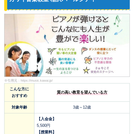
※引用元：
https://music.kawai.jp/
こんな方に
質の高い教育を望んでいる方
おすすめ
対象年齢
3歳～12歳
【入会金】
5,500円
【授業料】