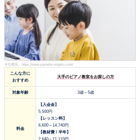
※引用元：
https://www.yamaha-ongaku.com/
こんな方に
大手のピアノ教室をお探しの方
おすすめ
対象年齢
3歳～5歳
【入会金】
5,500円
【レッスン料】
6,600～14,740円
料金
【教材費 / 半年】
2,640～11,110円