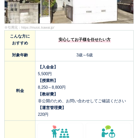
※引用元：
https://music.kawai.jp/
こんな方に
安心してお子様を任せたい方
おすすめ
対象年齢
3歳～6歳
【入会金】
5,500円
【授業料】
8,250～8,800円
料金
【教材費】
非公開のため、お問い合わせしてご確認ください
【運営管理費】
220円