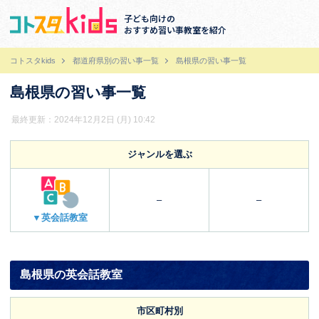
子ども向けの
おすすめ習い事教室を紹介
コトスタkids
都道府県別の習い事一覧
島根県の習い事一覧
島根県の習い事一覧
最終更新：2024年12月2日 (月) 10:42
ジャンルを選ぶ
–
–
▼英会話教室
島根県の英会話教室
市区町村別