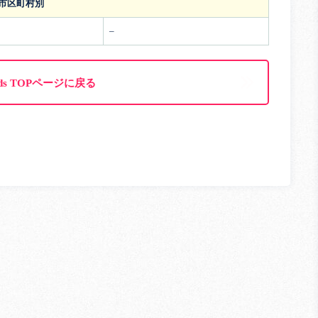
市区町村別
–
ds TOPページに戻る