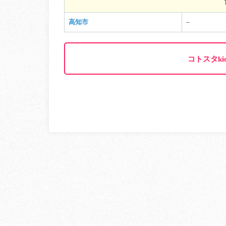
高知市
–
コトスタki