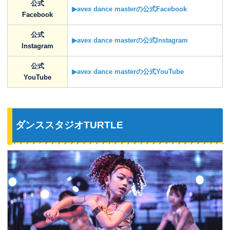
公式
▶avex dance masterの公式Facebook
Facebook
公式
▶avex dance masterの公式Instagram
Instagram
公式
▶avex dance masterの公式YouTube
YouTube
ダンススタジオTURTLE