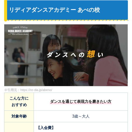
リディアダンスアカデミー あべの校
※引用元：
https://re-dia.jp/abeno/
こんな方に
ダンスを通じて表現力を磨きたい方
おすすめ
対象年齢
3歳～大人
【入会費】