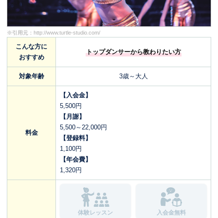
※引用元：
http://www.turtle-studio.com/
こんな方に
トップダンサーから教わりたい方
おすすめ
対象年齢
3歳～大人
【入会金】
5,500円
【月謝】
5,500～22,000円
料金
【登録料】
1,100円
【年会費】
1,320円
体験レッスン
入会金無料