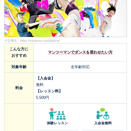
※引用元：
https://spotomo.com/dance/
こんな方に
マンツーマンでダンスを習わせたい方
おすすめ
対象年齢
全年齢対応
【入会金】
無料
料金
【レッスン料】
5,500円
体験レッスン
入会金無料