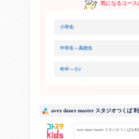
気になるコース(
小学生
中学生～高校生
年中～小2
avex dance master スタジオつく
avex dance master スタジ