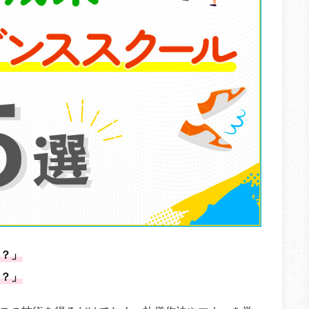
？」
？」