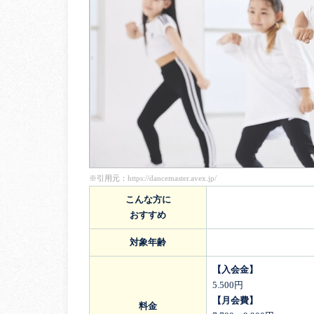
※引用元：
https://dancemaster.avex.jp/
こんな方に
おすすめ
対象年齢
【入会金】
5.500円
【月会費】
料金