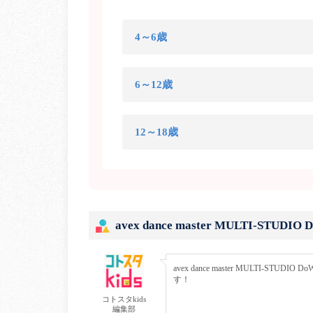
4～6歳
6～12歳
12～18歳
avex dance master MULTI-ST
avex dance master MULTI
す！
コトスタkids
編集部