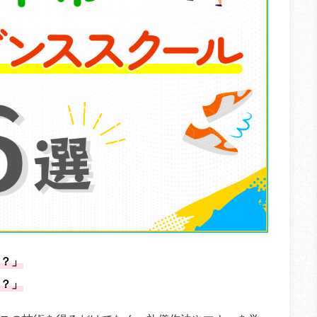
？」
？」