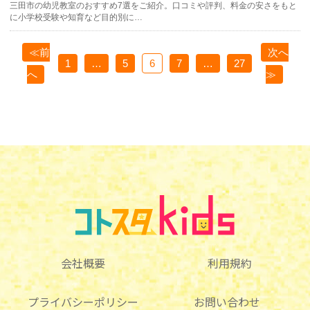
三田市の幼児教室のおすすめ7選をご紹介。口コミや評判、料金の安さをもと
に小学校受験や知育など目的別に…
≪前
次へ
1
…
5
6
7
…
27
へ
≫
会社概要
利用規約
プライバシーポリシー
お問い合わせ