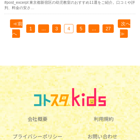
#post_excerpt 東京都新宿区の幼児教室のおすすめ11選をご紹介。口コミや評
判、料金の安さ…
≪前
次へ
1
…
3
4
5
…
27
へ
≫
会社概要
利用規約
プライバシーポリシー
お問い合わせ