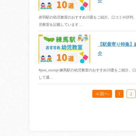
介
赤羽駅の幼児教室のおすすめ10選をご紹介。口コミや評判
児教室を記載しています…
【駅最寄り特集】
介
#post_excerpt 練馬駅の幼児教室のおすすめ10選を
して通…
≪前へ
1
2