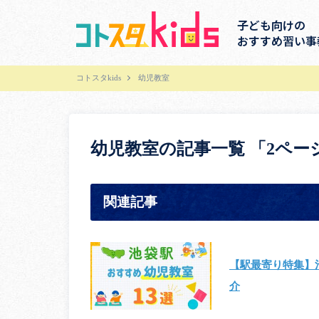
子ども向けの
おすすめ習い事
コトスタkids
幼児教室
幼児教室の記事一覧 「2ペー
関連記事
【駅最寄り特集】
介