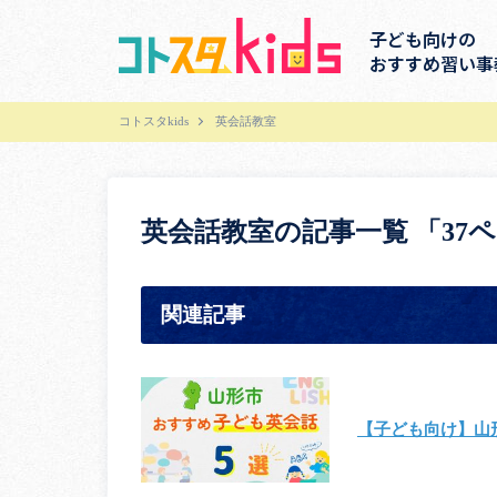
子ども向けの
おすすめ習い事
コトスタkids
英会話教室
英会話教室の記事一覧 「37
関連記事
【子ども向け】山