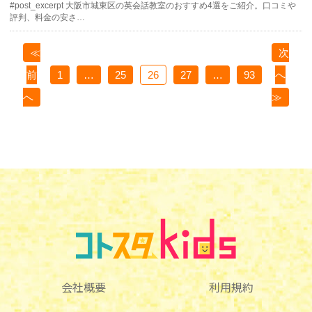
#post_excerpt 大阪市城東区の英会話教室のおすすめ4選をご紹介。口コミや
評判、料金の安さ…
≪
次
前
1
…
25
26
27
…
93
へ
へ
≫
会社概要
利用規約